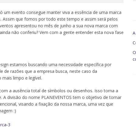
 só um evento consegue manter viva a essência de uma marca
s. Assim que fomos por todo este tempo e assim será pelos
neventos apresentou no mês de junho a sua nova marca com
ê ainda não conferiu? Vem com a gente entender esta nova fase
A
C
O
c
sign estamos buscando uma necessidade específica por
ade de razões que a empresa busca, neste caso da
ais limpo e legível.
com a ausência total de símbolos ou desenhos. Isso torna a
dade. A divisão do nome PLANEVENTOS tem o objetivo de tornar
encional, visando a fixação da nossa marca, uma vez que
magem :)