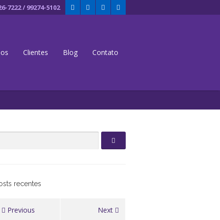
26-7222 / 99274-5102
dos
Clientes
Blog
Contato
osts recentes
Previous
Next