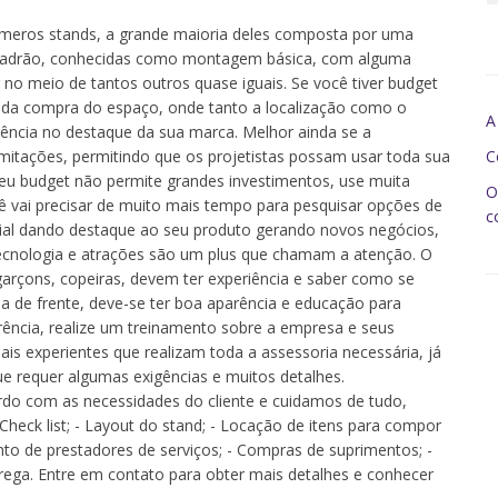
úmeros stands, a grande maioria deles composta por uma
s padrão, conhecidas como montagem básica, com alguma
 no meio de tantos outros quase iguais. Se você tiver budget
 da compra do espaço, onde tanto a localização como o
A
ência no destaque da sua marca. Melhor ainda se a
imitações, permitindo que os projetistas possam usar toda sua
C
seu budget não permite grandes investimentos, use muita
O
ocê vai precisar de muito mais tempo para pesquisar opções de
c
ncial dando destaque ao seu produto gerando novos negócios,
 tecnologia e atrações são um plus que chamam a atenção. O
 garçons, copeiras, devem ter experiência e saber como se
ha de frente, deve-se ter boa aparência e educação para
rência, realize um treinamento sobre a empresa e seus
ais experientes que realizam toda a assessoria necessária, já
ue requer algumas exigências e muitos detalhes.
do com as necessidades do cliente e cuidamos de tudo,
heck list; - Layout do stand; - Locação de itens para compor
to de prestadores de serviços; - Compras de suprimentos; -
a. Entre em contato para obter mais detalhes e conhecer