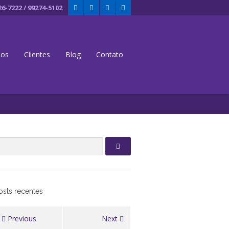
26-7222 / 99274-5102
dos
Clientes
Blog
Contato
osts recentes
Previous
Next