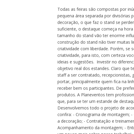
Todas as feiras são compostas por in
pequena área separada por divisória
decoração, o que faz o stand se perder
suficiente, o destaque começa na hora
tamanho do stand vão ter enorme influ
construção do stand não tiver muitas l
criatividade com liberdade. Porém, se 
criatividade, para isto, com certeza v
ideias e sugestões. Investir no difere
objetivo real dos estandes. Claro que
staff a ser contratado, recepcionistas,
portar, principalmente quem fica na lin
receber bem os participantes. De prefe
produtos. A Planeventos tem profission
que, para se ter um estande de destaq
Desenvolvemos todo o projeto de acor
confira: - Cronograma de montagem; - C
a decoração; - Contratação e treinamen
Acompanhamento da montagem; - Entreg