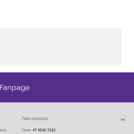
 Fanpage
Fale conosco
eno,
Fone:
47 3026.7222