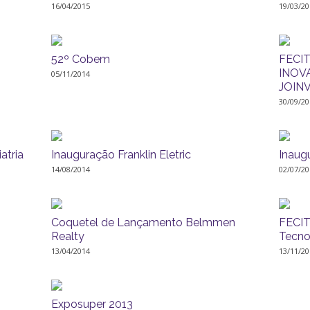
16/04/2015
19/03/20
52º Cobem
FECIT
INOV
05/11/2014
JOINV
30/09/20
atria
Inauguração Franklin Eletric
Inaug
14/08/2014
02/07/20
Coquetel de Lançamento Belmmen
FECITE
Realty
Tecnol
13/04/2014
13/11/20
Exposuper 2013