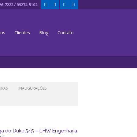
26-7222 / 99274-5102
dos
Clientes
Blog
Contato
EIRAS
INAUGURAÇÕES
ga do Duke 545 – LHW Engenharia