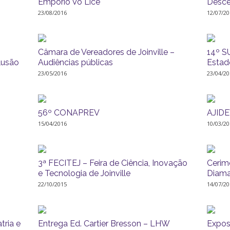
Empório Vó Líce
Desce
23/08/2016
12/07/20
Câmara de Vereadores de Joinville –
14º S
lusão
Audiências públicas
Estad
23/05/2016
23/04/20
56º CONAPREV
AJIDE
15/04/2016
10/03/20
3ª FECITEJ – Feira de Ciência, Inovação
Cerim
e Tecnologia de Joinville
Diama
22/10/2015
14/07/20
tria e
Entrega Ed. Cartier Bresson – LHW
Expos