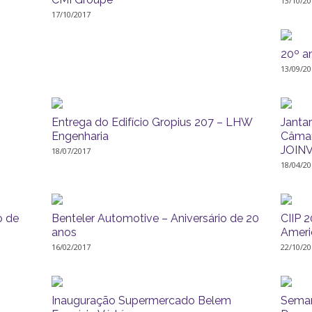
13/10/20
17/10/2017
20º a
13/09/20
Entrega do Edifício Gropius 207 – LHW
Janta
Engenharia
Câmar
JOINV
18/07/2017
18/04/20
o de
Benteler Automotive – Aniversário de 20
CIIP 2
anos
Ameri
16/02/2017
22/10/20
Inauguração Supermercado Belem
Semana