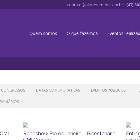
contato@planeventos.com.br
(47) 30
Quem somos
O que fazemos
Eventos realiza
CONGRESSOS
DATAS COMEMORATIVAS
EVENTOS PÚBLICOS
F
EMINÁRIOS
 CMI
Roadshow Rio de Janeiro – Bicentenário
Entre
CMI Groupe