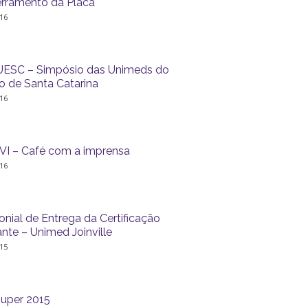
rramento da Placa
16
UESC – Simpósio das Unimeds do
o de Santa Catarina
16
VI – Café com a imprensa
16
onial de Entrega da Certificação
nte – Unimed Joinville
15
uper 2015