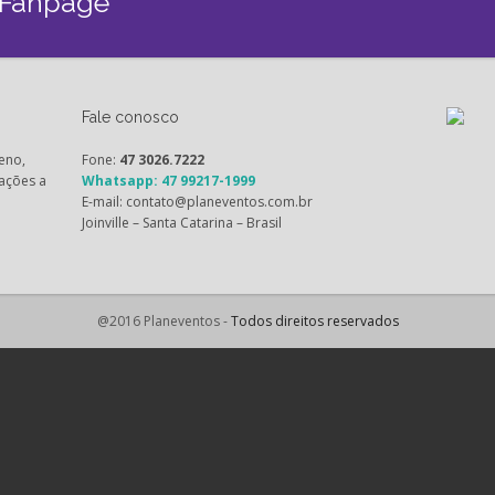
 Fanpage
Fale conosco
eno,
Fone:
47 3026.7222
ações a
Whatsapp: 47 99217-1999
E-mail: contato@planeventos.com.br
Joinville – Santa Catarina – Brasil
@2016 Planeventos -
Todos direitos reservados