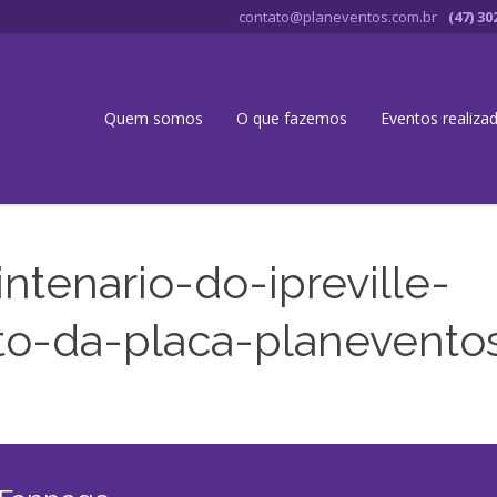
contato@planeventos.com.br
(47) 30
Quem somos
O que fazemos
Eventos realiza
tenario-do-ipreville-
o-da-placa-planevento