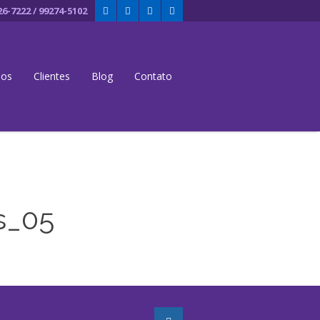
26-7222 / 99274-5102
dos
Clientes
Blog
Contato
s_05