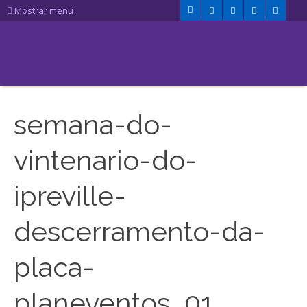
Mostrar menu
semana-do-
vintenario-do-
ipreville-
descerramento-da-
placa-
planeventos_01