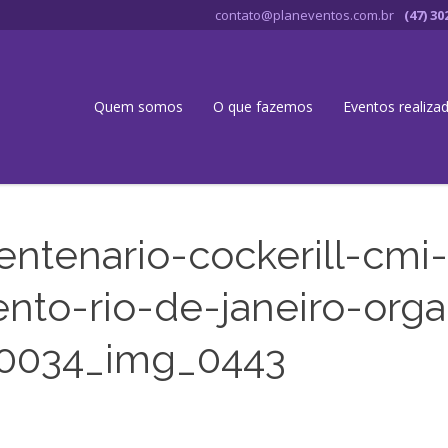
contato@planeventos.com.br
(47) 30
Quem somos
O que fazemos
Eventos realiza
entenario-cockerill-cmi
nto-rio-de-janeiro-orga
_0034_img_0443