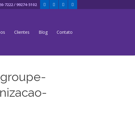
26-7222 / 99274-5102
dos
Clientes
Blog
Contato
-groupe-
nizacao-