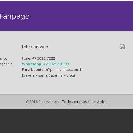
 Fanpage
Fale conosco
eno,
Fone:
47 3026.7222
ações a
Whatsapp: 47 99217-1999
E-mail: contato@planeventos.com.br
Joinville – Santa Catarina – Brasil
@2016 Planeventos -
Todos direitos reservados