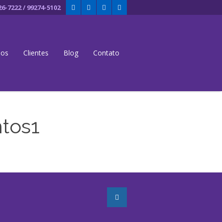
26-7222 / 99274-5102
dos
Clientes
Blog
Contato
ntos1