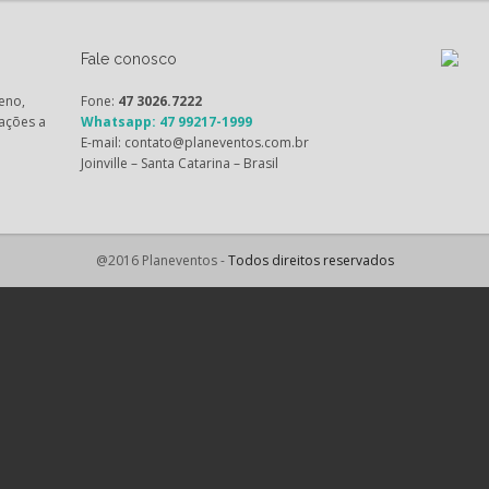
Fale conosco
eno,
Fone:
47 3026.7222
ações a
Whatsapp: 47 99217-1999
E-mail: contato@planeventos.com.br
Joinville – Santa Catarina – Brasil
@2016 Planeventos -
Todos direitos reservados