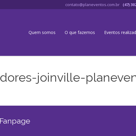
contato@planeventos.com.br
(47) 30
Quem somos
O que fazemos
Eventos realiza
ores-joinville-planeve
 Fanpage