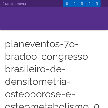
Mostrar menu
planeventos-7o-
bradoo-congresso-
brasileiro-de-
densitometria-
osteoporose-e-
osteometabolismo_0