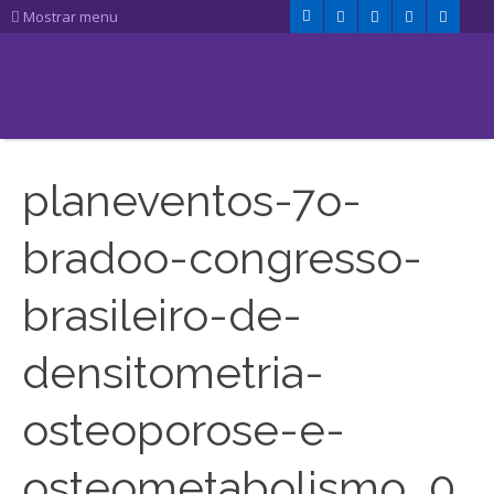
Mostrar menu
planeventos-7o-
bradoo-congresso-
brasileiro-de-
densitometria-
osteoporose-e-
osteometabolismo_0