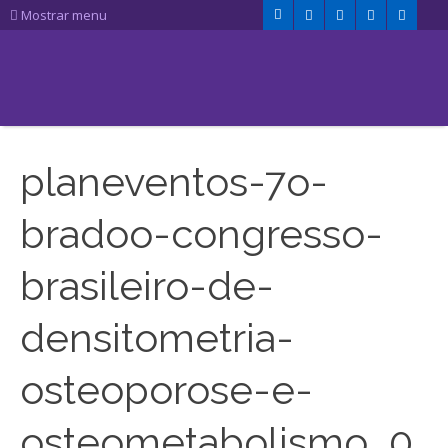
Mostrar menu
planeventos-7o-
bradoo-congresso-
brasileiro-de-
densitometria-
osteoporose-e-
osteometabolismo_0