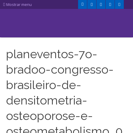
Mostrar menu
planeventos-7o-
bradoo-congresso-
brasileiro-de-
densitometria-
osteoporose-e-
osteometabolismo_0