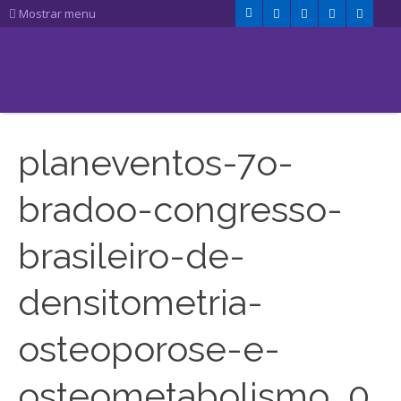
Mostrar menu
planeventos-7o-
bradoo-congresso-
brasileiro-de-
densitometria-
osteoporose-e-
osteometabolismo_0