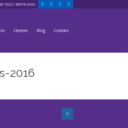
26-7222 / 99274-5102
dos
Clientes
Blog
Contato
s-2016