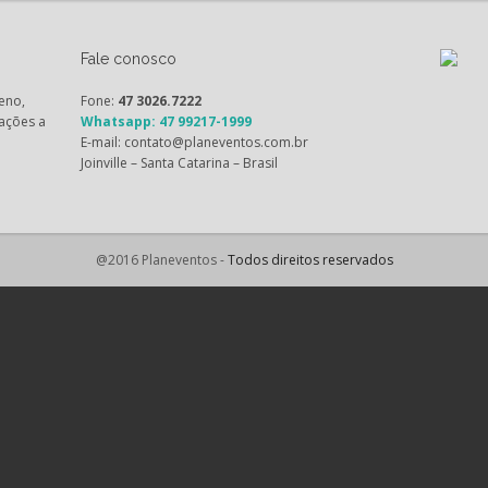
Fale conosco
eno,
Fone:
47 3026.7222
ações a
Whatsapp: 47 99217-1999
E-mail: contato@planeventos.com.br
Joinville – Santa Catarina – Brasil
@2016 Planeventos -
Todos direitos reservados