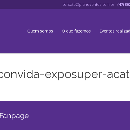
contato@planeventos.com.br
(47) 30
Quem somos
O que fazemos
Eventos realiza
convida-exposuper-acat
 Fanpage