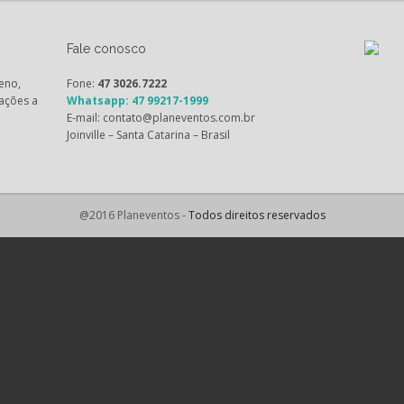
Fale conosco
eno,
Fone:
47 3026.7222
ações a
Whatsapp: 47 99217-1999
E-mail: contato@planeventos.com.br
Joinville – Santa Catarina – Brasil
@2016 Planeventos -
Todos direitos reservados