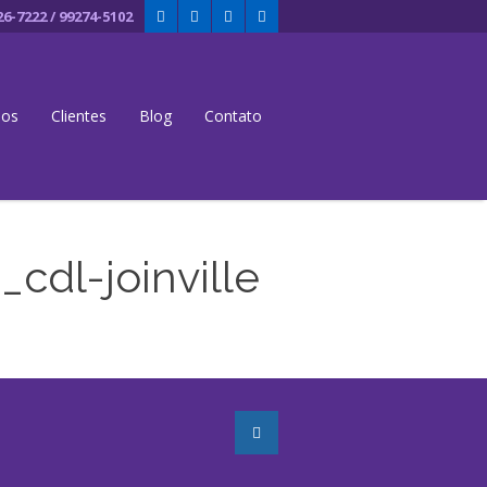
26-7222 / 99274-5102
dos
Clientes
Blog
Contato
cdl-joinville